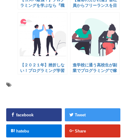
ラミングを学ぶなら『職
員からフリーランスを目
業訓練』×『メンター』
指すなら指導者を厳選せ
よ！
【２０２１年】挫折しな
進学校に通う高校生が副
い！プログラミング学習
業でプログラミングで稼
メンターの選び方 3社比
げるか挑戦した結果
較
facebook
Tweet
hatebu
Share