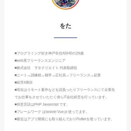
をた
■プログラミング好き神戸在住ADHDの29歳
■web系フリーランスエンジニア
■株式会社 ヲタクリエイト 代表取締役
■ニート→訓練校→独学→正社員→フリーランス→起業
■経営4期目
■現在はリモート案件などを請負ったりフリーランスにて企業先
でお仕事をさせていただく傍らIT会社経営を行っています。
■得意言語はPHP Javascript です。
■フレームワーク はlaravel Vue.js 使ってます。
■最近はアプリ開発にも取り組んでおりFlutterを使っています。