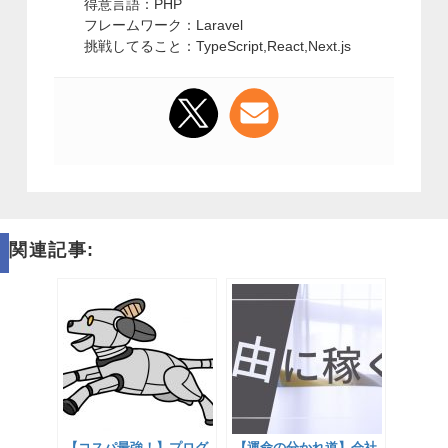
得意言語：PHP
フレームワーク：Laravel
挑戦してること：TypeScript,React,Next.js
関連記事:
【コスパ最強！】プログ
【運命の分かれ道】会社