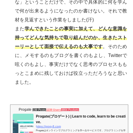
な」ということだけで、その中で具体的に何を学ん
で何が出来るようになったのか書けない。それで教
材を見返すという作業をしました(汗)
また
学んできたことの事実に加えて、どんな意識を
持ってどんな気持ちで取り組んだのか、生きたスト
ーリーとして面接で伝えるのも大事です
。そのため
に、メモするのもブログを書くのもよし、Twitterで
呟くのもよし、事実だけでなく思考のプロセスもも
っとこまめに残しておけば役立っただろうなと思い
ました。
Progate
150 Posts
1239 Users
4804 Pockets
Progate(プロゲート) | Learn to code, learn to be creati
ve.
https://prog-8.com
Progateはオンラインでプログラミングを学べるサービスです。プログラミングを学