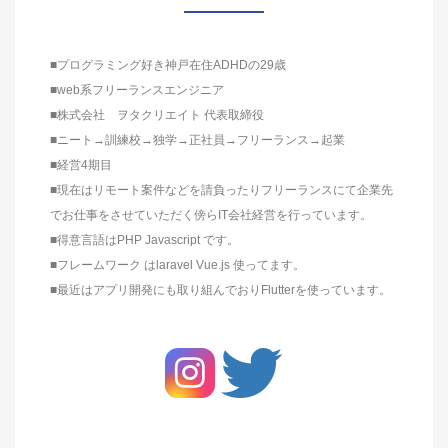
■プログラミング好き神戸在住ADHDの29歳
■web系フリーランスエンジニア
■株式会社 ヲタクリエイト 代表取締役
■ニート→訓練校→独学→正社員→フリーランス→起業
■経営4期目
■現在はリモート案件などを請負ったりフリーランスにて企業先
でお仕事をさせていただく傍らIT会社経営を行っています。
■得意言語はPHP Javascript です。
■フレームワーク はlaravel Vue.js 使ってます。
■最近はアプリ開発にも取り組んでおりFlutterを使っています。