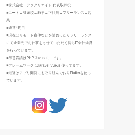
■株式会社 ヲタクリエイト 代表取締役
■ニート→訓練校→独学→正社員→フリーランス→起
業
■経営4期目
■現在はリモート案件などを請負ったりフリーランス
にて企業先でお仕事をさせていただく傍らIT会社経営
を行っています。
■得意言語はPHP Javascript です。
■フレームワーク はlaravel Vue.js 使ってます。
■最近はアプリ開発にも取り組んでおりFlutterを使っ
ています。