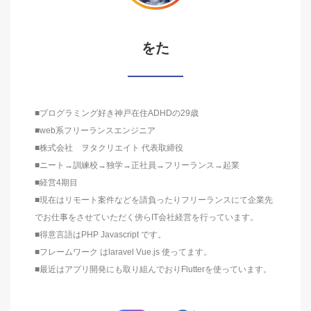
をた
■プログラミング好き神戸在住ADHDの29歳
■web系フリーランスエンジニア
■株式会社 ヲタクリエイト 代表取締役
■ニート→訓練校→独学→正社員→フリーランス→起業
■経営4期目
■現在はリモート案件などを請負ったりフリーランスにて企業先
でお仕事をさせていただく傍らIT会社経営を行っています。
■得意言語はPHP Javascript です。
■フレームワーク はlaravel Vue.js 使ってます。
■最近はアプリ開発にも取り組んでおりFlutterを使っています。